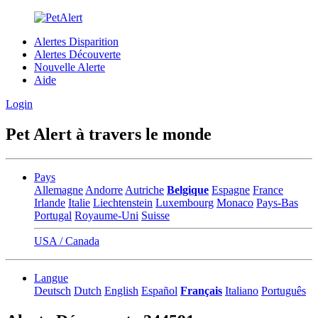
Alertes Disparition
Alertes Découverte
Nouvelle Alerte
Aide
Login
Pet Alert à travers le monde
Pays
Allemagne
Andorre
Autriche
Belgique
Espagne
France
Irlande
Italie
Liechtenstein
Luxembourg
Monaco
Pays-Bas
Portugal
Royaume-Uni
Suisse
USA / Canada
Langue
Deutsch
Dutch
English
Español
Français
Italiano
Português