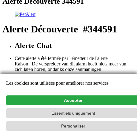
Alerte Découverte 344591
Alerte Découverte #344591
Alerte Chat
Cette alerte a été fermée par l'émetteur de l'alerte
Raison : De verspreider van dit alarm heeft niets meer van
zich laten horen, ondanks onze aanmaningen
Cette alerte est close. Les détails et les remarques ne sont plus
Les cookies sont utilisées pour améliorer nos services
consultables, à l'exception de l'émetteur de l'alerte. Nous vous
remercions pour votre aide et vos contributions.
Aide
Accepter
Contact
Essentiels uniquement
PetAlert Le réseau officiel,
2015-2026
Personaliser