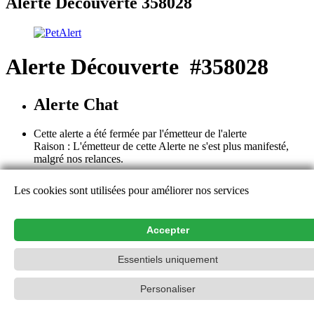
Alerte Découverte 358028
Alerte Découverte #358028
Alerte Chat
Cette alerte a été fermée par l'émetteur de l'alerte
Raison : L'émetteur de cette Alerte ne s'est plus manifesté,
malgré nos relances.
Cette alerte est close. Les détails et les remarques ne sont plus
Les cookies sont utilisées pour améliorer nos services
consultables, à l'exception de l'émetteur de l'alerte. Nous vous
remercions pour votre aide et vos contributions.
Aide
Accepter
Contact
Essentiels uniquement
PetAlert Le réseau officiel,
2015-2026
Personaliser