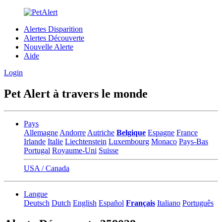
Alertes Disparition
Alertes Découverte
Nouvelle Alerte
Aide
Login
Pet Alert à travers le monde
Pays
Allemagne
Andorre
Autriche
Belgique
Espagne
France
Irlande
Italie
Liechtenstein
Luxembourg
Monaco
Pays-Bas
Portugal
Royaume-Uni
Suisse
USA / Canada
Langue
Deutsch
Dutch
English
Español
Français
Italiano
Português