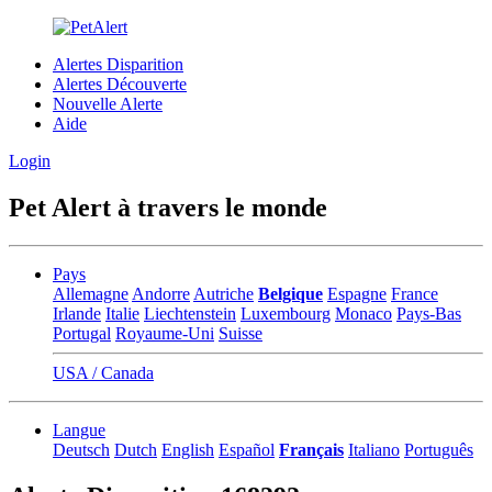
Alertes Disparition
Alertes Découverte
Nouvelle Alerte
Aide
Login
Pet Alert à travers le monde
Pays
Allemagne
Andorre
Autriche
Belgique
Espagne
France
Irlande
Italie
Liechtenstein
Luxembourg
Monaco
Pays-Bas
Portugal
Royaume-Uni
Suisse
USA / Canada
Langue
Deutsch
Dutch
English
Español
Français
Italiano
Português