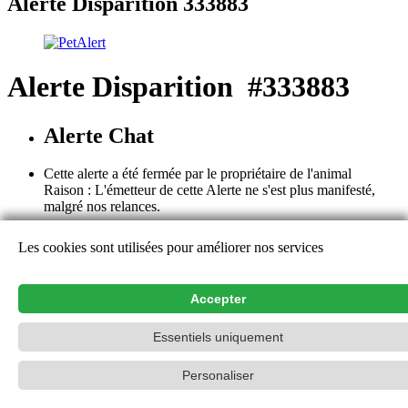
Alerte Disparition 333883
Alerte Disparition #333883
Alerte Chat
Cette alerte a été fermée par le propriétaire de l'animal
Raison : L'émetteur de cette Alerte ne s'est plus manifesté,
malgré nos relances.
Cette alerte est close. Les détails et les remarques ne sont plus
Les cookies sont utilisées pour améliorer nos services
consultables, à l'exception de l'émetteur de l'alerte. Nous vous
remercions pour votre aide et vos contributions.
Aide
Accepter
Contact
Essentiels uniquement
PetAlert Le réseau officiel,
2015-2026
Personaliser