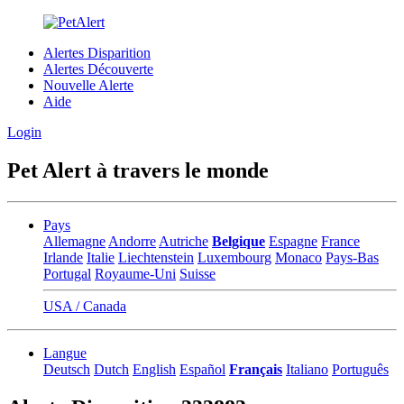
Alertes Disparition
Alertes Découverte
Nouvelle Alerte
Aide
Login
Pet Alert à travers le monde
Pays
Allemagne
Andorre
Autriche
Belgique
Espagne
France
Irlande
Italie
Liechtenstein
Luxembourg
Monaco
Pays-Bas
Portugal
Royaume-Uni
Suisse
USA / Canada
Langue
Deutsch
Dutch
English
Español
Français
Italiano
Português