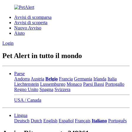
Avvisi di scomparsa
Avvisi di scoperta
Nuovo Avviso
Aiuto
Login
Pet Alert in tutto il mondo
Paese
Andorra
Austria
Belgio
Francia
Germania
Irlanda
Italia
Liechtenstein
Lussemburgo
Monaco
Paesi Bassi
Portogallo
Regno Unito
Spagna
Svizzera
USA / Canada
Lingua
Deutsch
Dutch
English
Español
Français
Italiano
Português