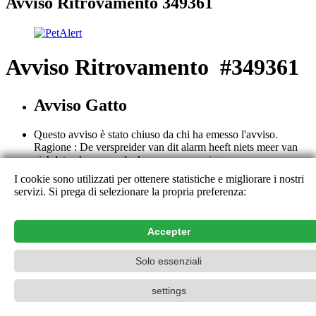
Avviso Ritrovamento 349361
Avviso Ritrovamento #349361
Avviso Gatto
Questo avviso è stato chiuso da chi ha emesso l'avviso.
Ragione : De verspreider van dit alarm heeft niets meer van
zich laten horen, ondanks onze aanmaningen
I cookie sono utilizzati per ottenere statistiche e migliorare i nostri
Questo avviso è chiuso. Tutti i suoi dettagli non sono più
servizi. Si prega di selezionare la propria preferenza:
consultabili ad eccezione che per chi ha emesso l'avviso. Vi
ringraziamo per il vostro aiuto e per il vostro contributo.
Contatto
Accepter
PetAlert La rete di ricerca ufficiale,
2015-2026
Solo essenziali
settings