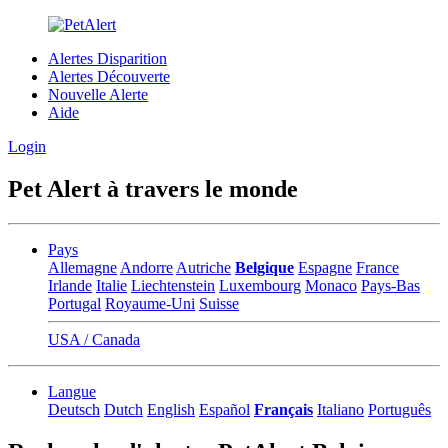
Alertes Disparition
Alertes Découverte
Nouvelle Alerte
Aide
Login
Pet Alert à travers le monde
Pays
Allemagne
Andorre
Autriche
Belgique
Espagne
France
Irlande
Italie
Liechtenstein
Luxembourg
Monaco
Pays-Bas
Portugal
Royaume-Uni
Suisse
USA / Canada
Langue
Deutsch
Dutch
English
Español
Français
Italiano
Português